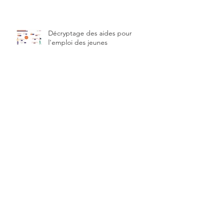
Décryptage des aides pour
l'emploi des jeunes
Nous recrutons un expert-comptable
stagiaire ou un collaborateur comptable
Heures sup', Nouvelles exos
sociales Covid & aide de 500 €
pour la numérisation des TPE
Archive