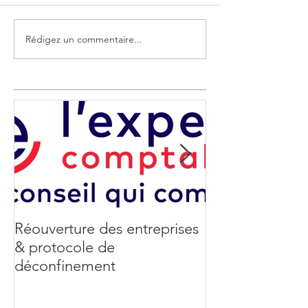
Rédigez un commentaire...
Réouverture des entreprises
Coronavirus : 
& protocole de
de soutien aux 
déconfinement