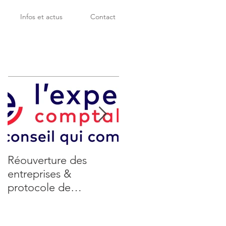
Infos et actus
Contact
Réouverture des
Coronavirus : Les
entreprises &
mesures de soutien
protocole de
aux entreprises
déconfinement