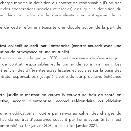
harge modifie la définition du contrat de responsable (l'une des 
 des exonérations sociales et fiscales) ainsi que la définition du 
e dans le cadre de la généralisation en entreprise de la 
e de cette réforme nécessite une double action de la part de 
rat collectif souscrit par l'entreprise (contrat souscrit avec une 
itution de prévoyance et une mutuelle)
 à compter du 1er janvier 2020, il est nécessaire de s'assurer qu'il 
ns de contrat responsables et le panier de soins minimum. Les 
éficier des différentes aides fiscales et sociales sur la base des 
ontrats responsables » jusqu’à la veille de leur prochaine échéance 
acte juridique mettant en œuvre la couverture frais de santé en 
ective, accord d’entreprise, accord référendaire ou décision 
'une modification s'il opère par renvoi au cahier des charges du 
es du contrat d’assurance souscrit par l’employeur. Si tel n'est 
conformité au 1er janvier 2020, puis au 1er janvier 2021.