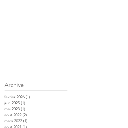
Archive
février 2026
(1)
1 post
juin 2025
(1)
1 post
mai 2023
(1)
1 post
août 2022
(2)
2 posts
mars 2022
(1)
1 post
août 2021
(1)
1 post