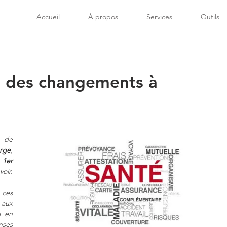
Accueil
À propos
Services
Outils
 : des changements à
 de 
rge
, 
1er 
voir.
ces 
aux 
 en 
ses 