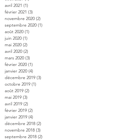
avril 2021
(1)
1 post
février 2021
(3)
3 posts
novembre 2020
(2)
2 posts
septembre 2020
(1)
1 post
août 2020
(1)
1 post
juin 2020
(1)
1 post
mai 2020
(2)
2 posts
avril 2020
(2)
2 posts
mars 2020
(3)
3 posts
février 2020
(1)
1 post
janvier 2020
(4)
4 posts
décembre 2019
(3)
3 posts
octobre 2019
(1)
1 post
août 2019
(2)
2 posts
mai 2019
(3)
3 posts
avril 2019
(2)
2 posts
février 2019
(2)
2 posts
janvier 2019
(4)
4 posts
décembre 2018
(2)
2 posts
novembre 2018
(3)
3 posts
septembre 2018
(2)
2 posts