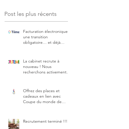
Post les plus récents
Facturation électronique :
une transition
obligatoire… et déjà
anticipée par notre
cabinet
La cabinet recrute à
nouveau ! Nous
recherchons activement
un(e) Collaborateur ou
Expert comptable
stagiaire
Offrez des places et
cadeaux en lien avec
Coupe du monde de
rugby et JO
Recrutement terminé !!!