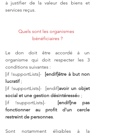
à justifier de la valeur des biens et 
services reçus.
Quels sont les organismes  
bénéficiaires ?
Le don doit être accordé à un 
organisme qui doit respecter les 3 
conditions suivantes :
[if !supportLists]-  
[endif]être à but non 
lucratif 
;
[if !supportLists]-  [endif]
avoir un objet 
social et une gestion désintéressé
e ;
[if !supportLists]-  
[endif]ne pas 
fonctionner au profit d'un cercle 
restreint de personnes
.
Sont notamment éligibles à la 