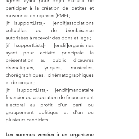
agréés ayant pour objet exclusif de 
participer à la création de petites et 
moyennes entreprises (PME) ;
[if !supportLists]-  [endif]associations 
cultuelles ou de bienfaisance 
autorisées à recevoir des dons et legs ;
[if !supportLists]-  [endif]organismes 
ayant pour activité principale la 
présentation au public d'œuvres 
dramatiques, lyriques, musicales, 
chorégraphiques, cinématographiques 
et de cirque ;
[if !supportLists]- [endif]mandataire 
financier ou association de financement 
électoral au profit d'un parti ou 
groupement politique et d'un ou 
plusieurs candidats.
Les sommes versées à un organisme 