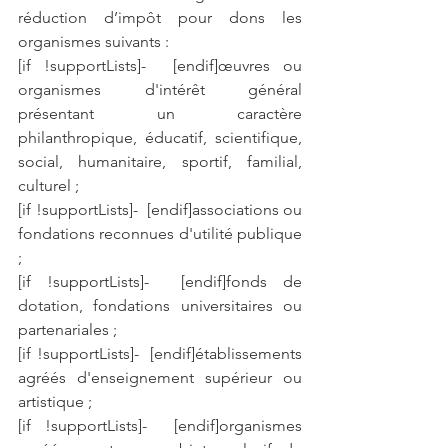
réduction d’impôt pour dons les 
organismes suivants :
[if !supportLists]-  [endif]œuvres ou 
organismes d'intérêt général 
présentant un caractère 
philanthropique, éducatif, scientifique, 
social, humanitaire, sportif, familial, 
culturel ;
[if !supportLists]-  [endif]associations ou 
fondations reconnues d'utilité publique 
;
[if !supportLists]-  [endif]fonds de 
dotation, fondations universitaires ou 
partenariales ;
[if !supportLists]-  [endif]établissements 
agréés d'enseignement supérieur ou 
artistique ;
[if !supportLists]-  [endif]organismes 