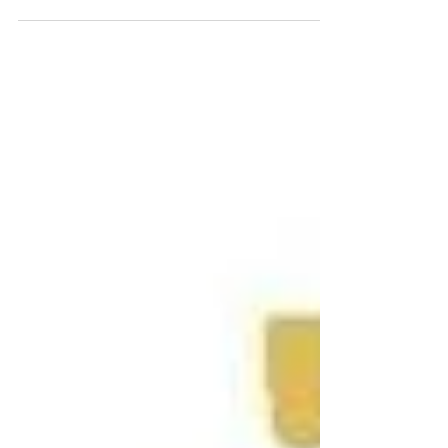
les revenus courants perçus en 2018 par les
indépendants (BIC, BNC, BA) et les dirigeants...