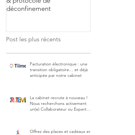
& protocole de
de soutien aux 
déconfinement
Post les plus récents
Facturation électronique : une
transition obligatoire… et déjà
anticipée par notre cabinet
La cabinet recrute à nouveau !
Nous recherchons activement
un(e) Collaborateur ou Expert
comptable stagiaire
Offrez des places et cadeaux en