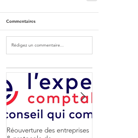
Commentaires
Rédigez un commentaire...
Réouverture des entreprises
Coronavirus : 