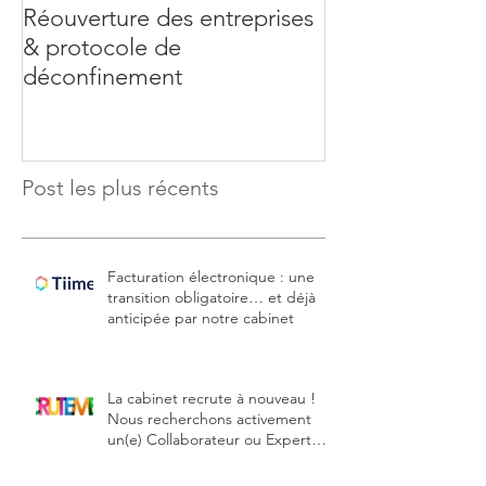
Réouverture des entreprises
Coronavirus : 
& protocole de
de soutien aux 
déconfinement
Post les plus récents
Facturation électronique : une
transition obligatoire… et déjà
anticipée par notre cabinet
La cabinet recrute à nouveau !
Nous recherchons activement
un(e) Collaborateur ou Expert
comptable stagiaire